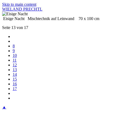
Skip to main content
WIELAND PRECHTL
Eisige Nacht Mischtechnik auf Leinwand 70 x 100 cm
Seite 13 von 17
8
9
10
11
12
13
14
15
16
17
▲