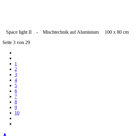
Space light II - Mischtechnik auf Aluminium 100 x 80 cm
Seite 3 von 29
1
2
3
4
5
6
7
8
9
10
▲